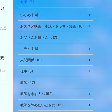
カテゴリー
ー
レ
ム
ンガ
ー
調
ヤ
いじめ (14)
節
ー
に
おススメ映画・小説・ドラマ・漫画 (10)
した思
は
上
お父さんお母さんへ (7)
下
矢
コラム (16)
印
キ
智史
人間関係 (10)
ー
を
使
理由
仕事 (5)
っ
て
教師 (47)
く
だ
教師を志す人へ (52)
さ
い。
教師を辞めたいときに (15)