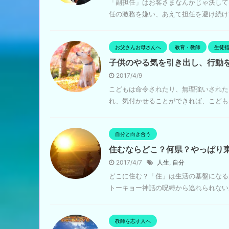
「副担任」はお客さまなんかじゃ決して
任の激務を嫌い、あえて担任を避け続けて
お父さんお母さんへ
教育・教師
生徒指
子供のやる気を引き出し、行動
2017/4/9
こどもは命令されたり、無理強いされた
れ、気付かせることができれば、こどもは
自分と向き合う
住むならどこ？何県？やっぱり
2017/4/7
人生
,
自分
どこに住む？「住」は生活の基盤になる
トーキョー神話の呪縛から逃れられないあ
教師を志す人へ