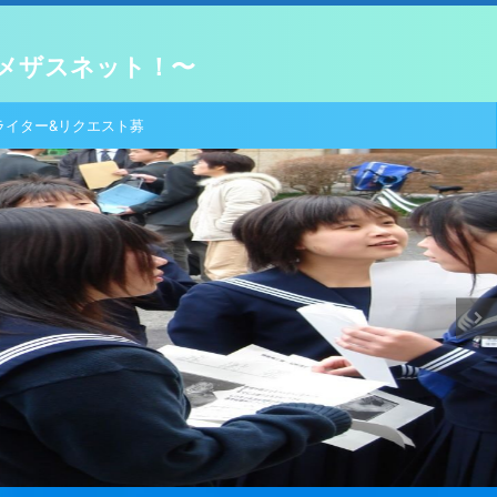
メザスネット！〜
ライター&リクエスト募
集！