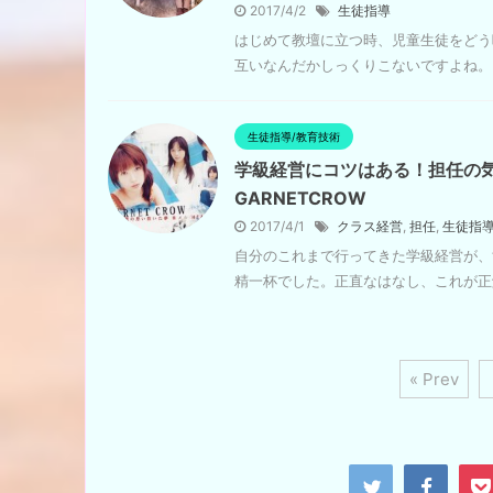
2017/4/2
生徒指導
はじめて教壇に立つ時、児童生徒をどう
互いなんだかしっくりこないですよね。 
生徒指導/教育技術
学級経営にコツはある！担任の気
GARNETCROW
2017/4/1
クラス経営
,
担任
,
生徒指
自分のこれまで行ってきた学級経営が、
精一杯でした。正直なはなし、これが正解
« Prev