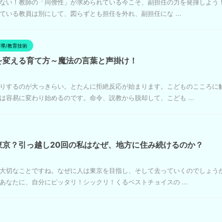
ない！教師の「同僚性」が求められている今こそ、副担任の力を発揮しよう！
いる教員は別にして、図らずとも担任を外れ、副担任にな ...
導/教育技術
を変える育て方～魔法の言葉と声掛け！
りするのが大っきらい。とたんに拒絶反応が始まります。こどものこころに
容易に変わり始めるのです。命令、説教から脱却して、こども ...
東京？引っ越し20回の私はなぜ、地方に住み続けるのか？
大切なことですね。なぜに人は東京を目指し、そして去っていくのでしょう
なたに、自分にピッタリ！シックリ！くるベストチョイスの ...