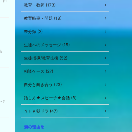
 担
教育・教師 (173)
教育時事・問題 (18)
未分類 (2)
生徒へのメッセージ (15)
触
生徒指導/教育技術 (52)
相談ケース (27)
自分と向き合う (23)
話し方★スピーチ★会話 (8)
か？
ＮＨＫ朝ドラ (47)
涙の理由を