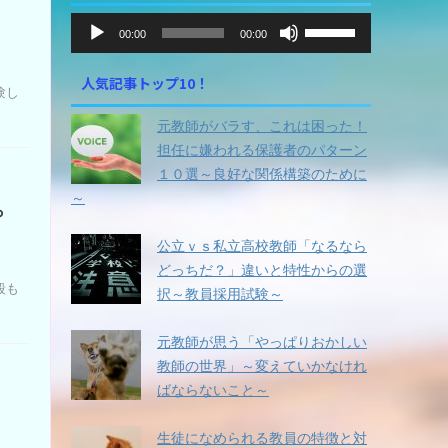
音
ボ
00:00
00:00
声
リ
ュ
プ
人気記事トップ10！
ー
レ
験し
ム
ー
元教師がバラす、これは困った！
調
ヤ
節
担任に嫌われる保護者のパターン
ー
に
１０選～良好な関係構築のために
は
～
ら
上
下
公立ｖｓ私立高校教師「なるなら
矢
どっちだ？」違いと特性からの選
印
殺も
択～教員採用試験～
キ
ー
を
元教師が思う「やっぱりおかしい
使
教師の世界」～変えていかなけれ
っ
ばならないこと～
て
」
く
生徒になめられる教員の特徴と対
だ