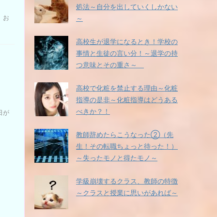
処法～自分を出していくしかない
さ
い。
、お
～
高校生が退学になるとき！学校の
事情と生徒の言い分！～退学の持
つ意味とその重さ～
高校で化粧を禁止する理由～化粧
指導の是非～化粧指導はどうある
べきか？！
日が
教師辞めたらこうなった②（先
生！その転職ちょっと待った！）
～失ったモノと得たモノ～
学級崩壊するクラス、教師の特徴
～クラスと授業に思いがあれば～