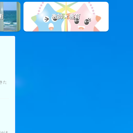
術
教師★教育
きた
殺がま