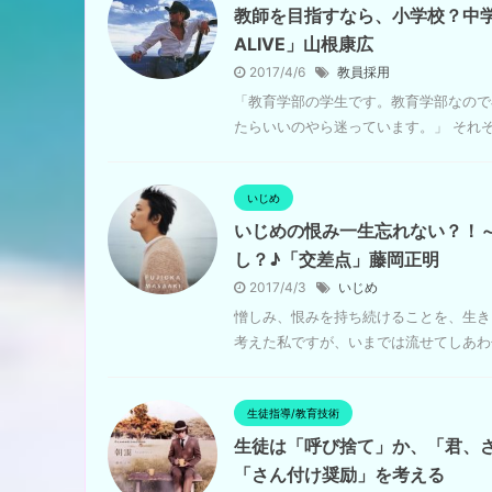
教師を目指すなら、小学校？中学
ALIVE」山根康広
2017/4/6
教員採用
「教育学部の学生です。教育学部なので
たらいいのやら迷っています。」 それぞ
いじめ
いじめの恨み一生忘れない？！
し？♪「交差点」藤岡正明
2017/4/3
いじめ
憎しみ、恨みを持ち続けることを、生き
考えた私ですが、いまでは流せてしあわせ
生徒指導/教育技術
生徒は「呼び捨て」か、「君、
「さん付け奨励」を考える