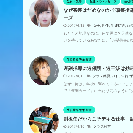
教育・教師
生徒へのメッセージ
生徒指
なぜ茶髪はだめなのか？頭髪指
ーズ
2017/4/12
女子
,
担任
,
生徒指導
,
頭
もともと地毛なのに、何で黒に？天然な
いを持っているあなたに、｢頭髪指導のな
生徒指導/教育技術
遅刻指導に過保護・過干渉は効
2017/4/11
クラス経営
,
担任
,
生徒指
なぜ生徒は、学校に遅れてくるのでしょ
で「遅刻カード」に当たり前のように記入
生徒指導/教育技術
副担任だからこそデキる仕事、
2017/4/10
クラス経営