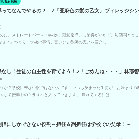
導/教育技術
導ってなんでやるの？ ♪「亜麻色の髪の乙女」ヴィレッジシ
髪
のに、ストレートパーマ？学校の｢頭髪指導」に納得がいかず、毎回悶々と
ぜ？」つまり、学校の事情、言い分と教師の思いを紹介し ...
果なし！生徒の自主性を育てよう！♪「ごめんね・・・」林部
導
うか？学校に来ない訳ではないんです。いつも決まった生徒が、お決まりの
して授業中のクラスへと入っていきます。 遅れてくるには ...
副担にしかできない役割～担任＆副担任は学校での父母！～