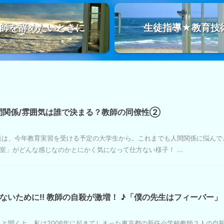
師を辞めたいときに
生徒指導★教育技
間関係/雰囲気は誰で決まる？教師の同僚性②
談は、今年教育実習を受ける予定の大学生から。これまでも人間関係に悩んで
」がどんな感じなのかとにかく気になって仕方ない様子！ ...
ないために!! 教師の自殺が激増！ ♪「僕の先生はフィーバー」
」と聞くと、私は2006年に起きてしまった東京都の新任小学校教師２人の自