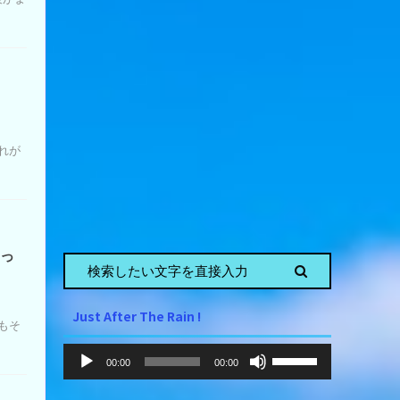
れが
んっ
Just After The Rain !
もそ
音
ボ
00:00
00:00
声
リ
ュ
プ