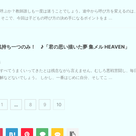
呼ぶか？教師誰しも一度は迷うことでしょう。途中から呼び方を変えるのは
そこで、今回は子どもの呼び方の決め手になるポイントをま ...
持ち一つのみ！ ♪「君の思い描いた夢 集メル HEAVEN」
導
すべてうまくいってきたとは残念ながら言えません。むしろ悪戦苦闘し、毎
などないでしょう。 しかし、一番はじめに自分、そしてこ ...
1
…
8
9
10