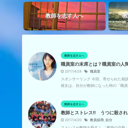
教師を志す人へ
教
教師を志す人へ
職員室の末席とは？職員室の人
2017/4/24
職員室
スポンサーリンク 今回、寄せられた相
彼女は、自分が教師になった時の「職員室
教師を志す人へ
教師とストレス!! うつに殺され
2017/4/20
教員採用
,
自分
ストレスが教師を殺す！ 「教師の自殺