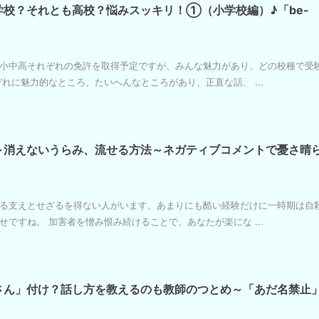
校？それとも高校？悩みスッキリ！①（小学校編）♪「be-
小中高それぞれの免許を取得予定ですが、みんな魅力があり、どの校種で受
れに魅力的なところ、たいへんなところがあり、正直な話、 ...
～消えないうらみ、流せる方法～ネガティブコメントで憂さ晴
る支えとせざるを得ない人がいます。あまりにも酷い経験だけに一時期は自
ですね。 加害者を憎み恨み続けることで、あなたが楽にな ...
さん」付け？話し方を教えるのも教師のつとめ～「あだ名禁止