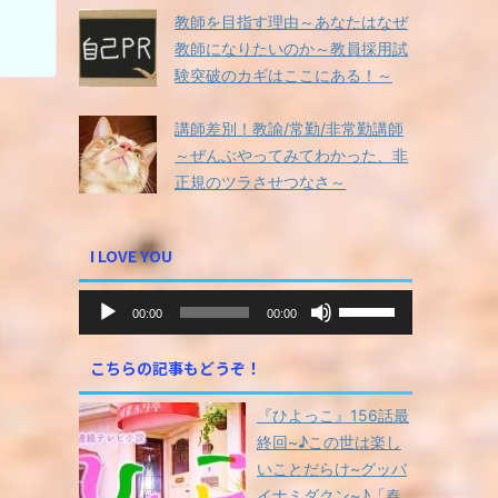
教師を目指す理由～あなたはなぜ
教師になりたいのか～教員採用試
験突破のカギはここにある！～
講師差別！教諭/常勤/非常勤講師
～ぜんぶやってみてわかった、非
正規のツラさせつなさ～
I LOVE YOU
音
ボ
00:00
00:00
声
リ
ュ
プ
こちらの記事もどうぞ！
ー
レ
ム
ー
『ひよっこ』156話最
調
ヤ
節
終回~♪この世は楽し
ー
に
いことだらけ~グッバ
は
イナミダクン~♪「春