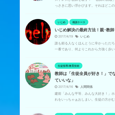
っさきに思い浮かびます。それほどこの痛
いじめ
相談ケース
いじめ解決の最終方法！親･教師
2017/4/19
いじめ
誰も頼る人なくほんとうに辛かっただろ
一番であり、何よりこれから力強く歩いて
生徒指導/教育技術
教師は「生徒全員が好き！」で
ていいな」
2017/4/16
人間関係
建前「みんな平等、みんな大好き！」ホ
れをいっちゃぁおしまい。生徒の方がむし