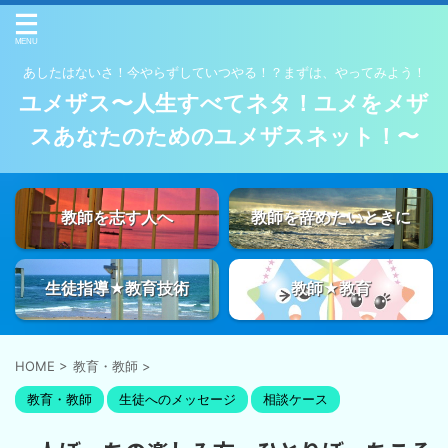
あしたはないさ！今やらずしていつやる！？まずは、やってみよう！
ユメザス〜人生すべてネタ！ユメをメザ
スあなたのためのユメザスネット！〜
教師を志す人へ
教師を辞めたいときに
生徒指導★教育技術
教師★教育
HOME
>
教育・教師
>
教育・教師
生徒へのメッセージ
相談ケース