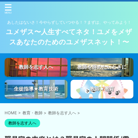
あしたはないさ！今やらずしていつやる！？まずは、やってみよう！
ユメザス〜人生すべてネタ！ユメをメザ
スあなたのためのユメザスネット！〜
教師を志す人へ
教師を辞めたいときに
生徒指導★教育技術
教師★教育
HOME
>
教育・教師
>
教師を志す人へ
>
教師を志す人へ