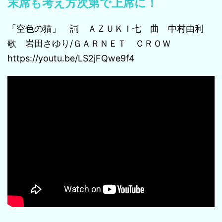
末席も考え方次第で上席に！
「空色の猫」 詞 ＡＺＵＫＩ七 曲 中村由利
歌 岩田さゆり/ＧＡＲＮＥＴ ＣＲＯＷ
https://youtu.be/LS2jFQwe9f4