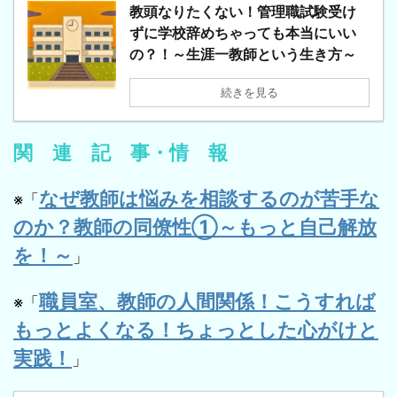
教頭なりたくない！管理職試験受け
ずに学校辞めちゃっても本当にいい
の？！～生涯一教師という生き方～
続きを見る
関 連 記 事・情 報
なぜ教師は悩みを相談するのが苦手な
※「
のか？教師の同僚性①～もっと自己解放
を！～
」
職員室、教師の人間関係！こうすれば
※「
もっとよくなる！ちょっとした心がけと
実践！
」