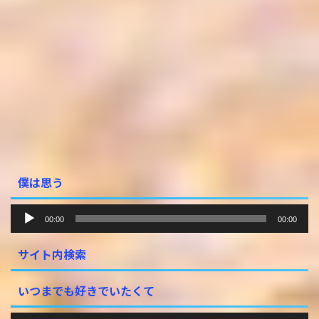
僕は思う
音
00:00
00:00
声
プ
サイト内検索
レ
ー
ヤ
いつまでも好きでいたくて
ー