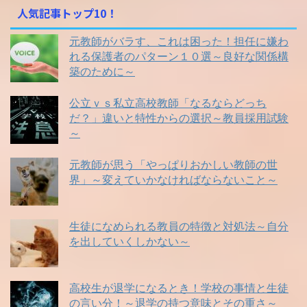
プ
人気記事トップ10！
レ
ー
元教師がバラす、これは困った！担任に嫌わ
ヤ
れる保護者のパターン１０選～良好な関係構
ー
築のために～
公立ｖｓ私立高校教師「なるならどっち
だ？」違いと特性からの選択～教員採用試験
～
元教師が思う「やっぱりおかしい教師の世
界」～変えていかなければならないこと～
生徒になめられる教員の特徴と対処法～自分
を出していくしかない～
高校生が退学になるとき！学校の事情と生徒
の言い分！～退学の持つ意味とその重さ～