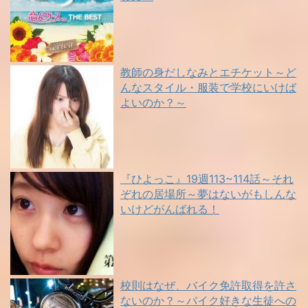
教師の身だしなみとエチケット～ど
んなスタイル・服装で学校にいけば
よいのか？～
『ひよっこ』19週113~114話～それ
ぞれの居場所～夢はないがもしんな
いけどがんばれる！
校則はなぜ、バイク免許取得を許さ
ないのか？～バイク好きな生徒への