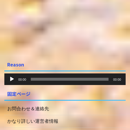
Reason
音
00:00
00:00
声
プ
固定ページ
レ
ー
ヤ
お問合わせ＆連絡先
ー
かなり詳しい運営者情報