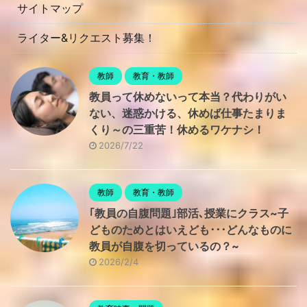
サイトマップ
ライター&リクエスト募集！
教師
教育・教師
教員って休めないって本当？代わりがい
ない、迷惑かける、休めば仕事たまりま
くり～の三重苦！休めるワケナシ！
2026/7/22
教師
教育・教師
｢教員の自腹問題｣部活､授業にクラス~子
どものためとはいえども･･･どんなものに
教員が自腹を切っているの？~
2026/2/4