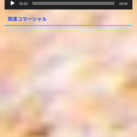
音
00:00
00:00
声
プ
関連コマーシャル
レ
ー
ヤ
ー