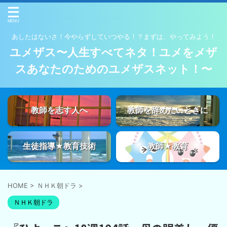
あしたはないさ！今やらずしていつやる！？まずは、やってみよう！
ユメザス〜人生すべてネタ！ユメをメザ
スあなたのためのユメザスネット！〜
教師を志す人へ
教師を辞めたいときに
生徒指導★教育技術
教師★教育
HOME
>
ＮＨＫ朝ドラ
>
ＮＨＫ朝ドラ