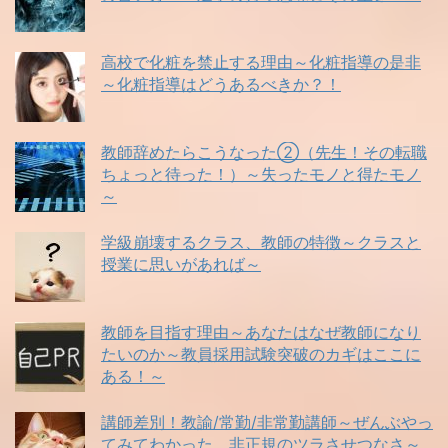
高校で化粧を禁止する理由～化粧指導の是非
～化粧指導はどうあるべきか？！
教師辞めたらこうなった②（先生！その転職
ちょっと待った！）～失ったモノと得たモノ
～
学級崩壊するクラス、教師の特徴～クラスと
授業に思いがあれば～
教師を目指す理由～あなたはなぜ教師になり
たいのか～教員採用試験突破のカギはここに
ある！～
講師差別！教諭/常勤/非常勤講師～ぜんぶやっ
てみてわかった、非正規のツラさせつなさ～