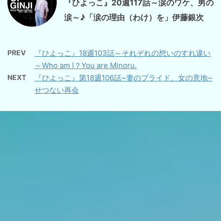
『ひよっこ』20週117話～涙のワケ、男の
涙～♪「涙の理由（わけ）を」伊藤銀次
PREV
『ひよっこ』18週103話～それぞれの想いのすれ違い
～Who am I？You are Minoru.
NEXT
『ひよっこ』第18週106話~妻のプライド、女の意地~
せつない再会