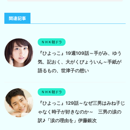
関連記事
ＮＨＫ朝ドラ
『ひよっこ』19週109話～手がみ、ゆう
気、記おく、大がくびょういん～手紙が
語るもの、世津子の想い
ＮＨＫ朝ドラ
『ひよっこ』129話～なぜ三男はみね子じ
ゃなく時子が好きなのか～ 三男の涙の
訳♪「涙の理由を」伊藤銀次