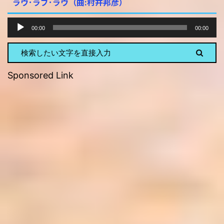
ラヴ･ラブ･ラヴ（曲:村井邦彦）
音
00:00
00:00
声
プ
レ
ー
Sponsored Link
ヤ
ー