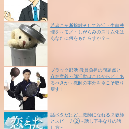
若者こそ断捨離そして終活・生前整
理を～モノ・しがらみのスリム化は
あなたに何をもたらすか？～
ブラック部活 教員負担の問題点と
存在意義～部活動はこれからどうあ
るべきか～教師の本分を今こそ取り
戻す！
話ベタだけど、教師になれる？教師
とスピーチ②～話し下手なりの話
し方～