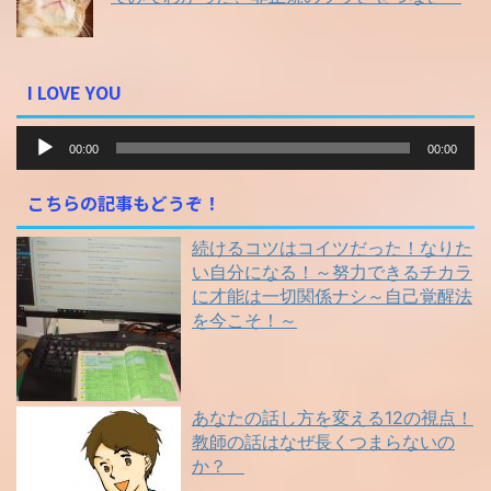
I LOVE YOU
音
00:00
00:00
声
プ
こちらの記事もどうぞ！
レ
ー
続けるコツはコイツだった！なりた
ヤ
い自分になる！～努力できるチカラ
ー
に才能は一切関係ナシ～自己覚醒法
を今こそ！～
あなたの話し方を変える12の視点！
教師の話はなぜ長くつまらないの
か？