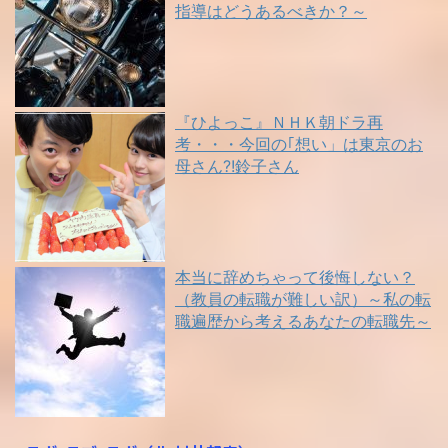
指導はどうあるべきか？～
『ひよっこ』ＮＨＫ朝ドラ再
考・・・今回の｢想い」は東京のお
母さん?!鈴子さん
本当に辞めちゃって後悔しない？
（教員の転職が難しい訳）～私の転
職遍歴から考えるあなたの転職先～