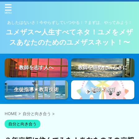
あしたはないさ！今やらずしていつやる！？まずは、やってみよう！
ユメザス〜人生すべてネタ！ユメをメザ
スあなたのためのユメザスネット！〜
教師を志す人へ
教師を辞めたいときに
生徒指導★教育技術
教師★教育
HOME
>
自分と向き合う
>
自分と向き合う