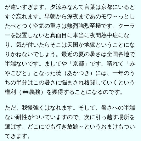
が違いすぎます。夕涼みなんて言葉は京都にいると
すぐ忘れます。早朝から深夜まであのモワ～っとし
たべとつく空気の重さは熱烈強烈至極です。クーラ
ーを設置しないと真面目に本当に夜間熱中症にな
り、気が付いたらそこは天国か地獄ということにな
りかねないでしょう。最近の夏の暑さは全国各地で
半端ないです。ましてや「京都」です。晴れて「み
やこびと」となった暁（あかつき）には、一年のう
ちの半分はこの暑さに悩まされ格闘していくという
権利（⇔義務）を獲得することになるのです。
ただ、我慢強くはなれます。そして、暑さへの半端
ない耐性がついていますので、次に引っ越す場所を
選ばず、どこにでも行き放題～というおまけもつい
てきます。