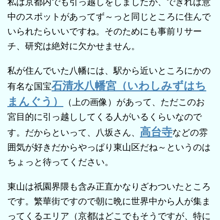
私は京都内でも引っ越しをしましたが、できれば意
中のスポットがあってず～っと同じところに住んで
いられたらいいですね。そのためにも事前リサー
チ、研究は絶対に欠かせません。
私が住んでいた八幡には、駅から近いところにかの
石清水八幡宮（いわしみずはち
有名な国宝
まんぐう）
（上の画像）があって、ただこのお
宮目的に引っ越ししてくる人がいるくらいなので
高台寺
す。だからといって、八坂さん、
などの雰
囲気が好きだからやっぱり東山区だね～というのは
ちょっと待ってください。
東山は祇園界隈も含み正直かなりざわついたところ
です。繁華街ですので朝に晩に世界中から人が集ま
ってくるエリア（京都はどこでもそうですが、特に