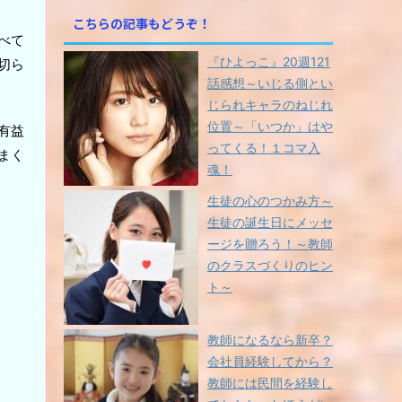
ュ
プ
こちらの記事もどうぞ！
ー
レ
べて
ム
ー
『ひよっこ』20週121
調
切ら
ヤ
節
話感想～いじる側とい
ー
に
じられキャラのねじれ
は
位置～「いつか」はや
有益
上
ってくる！１コマ入
まく
下
魂！
矢
印
生徒の心のつかみ方～
キ
生徒の誕生日にメッセ
ー
ージを贈ろう！～教師
を
のクラスづくりのヒン
使
ト～
っ
て
く
教師になるなら新卒？
だ
会社員経験してから？
さ
教師には民間を経験し
い。