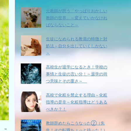
ー
を
元教師が思う「やっぱりおかしい
使
教師の世界」～変えていかなけれ
っ
ばならないこと～
て
く
生徒になめられる教員の特徴と対
だ
処法～自分を出していくしかない
さ
い。
～
高校生が退学になるとき！学校の
事情と生徒の言い分！～退学の持
つ意味とその重さ～
高校で化粧を禁止する理由～化粧
指導の是非～化粧指導はどうある
べきか？！
教師辞めたらこうなった②（先
。こ
生！その転職ちょっと待った！）