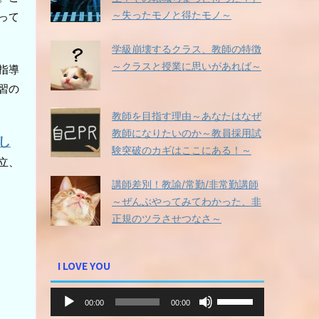
～失ったモノと得たモノ～
って
学級崩壊するクラス、教師の特徴
～クラスと授業に思いがあれば～
指導
習の
教師を目指す理由～あなたはなぜ
教師になりたいのか～教員採用試
し
験突破のカギはここにある！～
立、
講師差別！教諭/常勤/非常勤講師
～ぜんぶやってみてわかった、非
正規のツラさせつなさ～
I LOVE YOU
音
ボ
00:00
00:00
声
リ