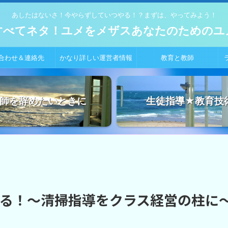
あしたはないさ！今やらずしていつやる！？まずは、やってみよう！
すべてネタ！ユメをメザスあなたのためのユ
合わせ＆連絡先
かなり詳しい運営者情報
教育と教師
師を辞めたいときに
生徒指導★教育技
る！～清掃指導をクラス経営の柱に