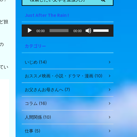
Just After The Rain !
ど担
音
ボ
00:00
00:00
声
リ
ュ
プ
の
カテゴリー
ー
レ
ム
ー
調
ヤ
いじめ (14)
節
てい
ー
に
おススメ映画・小説・ドラマ・漫画 (10)
は
上
お父さんお母さんへ (7)
下
矢
コラム (16)
印
キ
人間関係 (10)
ー
を
使
仕事 (5)
っ