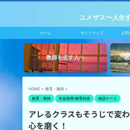
ユメザス〜人生
ホーム
サイトマップ
お問
教師を志す人へ
教
HOME
>
教育・教師
>
教育・教師
生徒指導/教育技術
相談ケース
アレるクラスもそうじで変わ
心を磨く！