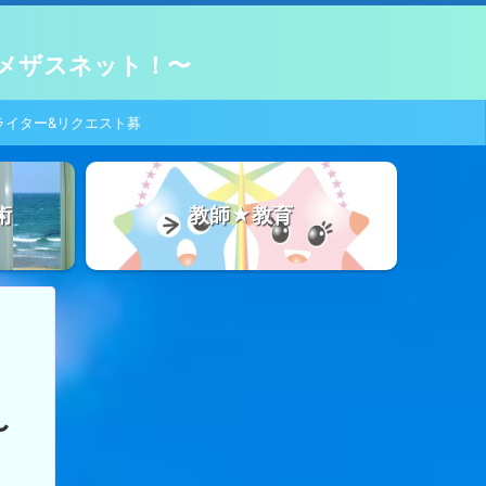
メザスネット！〜
ライター&リクエスト募
集！
術
教師★教育
～