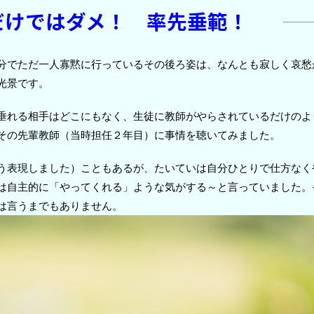
だけではダメ！ 率先垂範！
分でただ一人寡黙に行っているその後ろ姿は、なんとも寂しく哀愁
光景です。
垂れる相手はどこにもなく、生徒に教師がやらされているだけのよ
その先輩教師（当時担任２年目）に事情を聴いてみました。
う表現しました）こともあるが、たいていは自分ひとりで仕方なく
は自主的に「やってくれる」ような気がする～と言っていました。
は言うまでもありません。