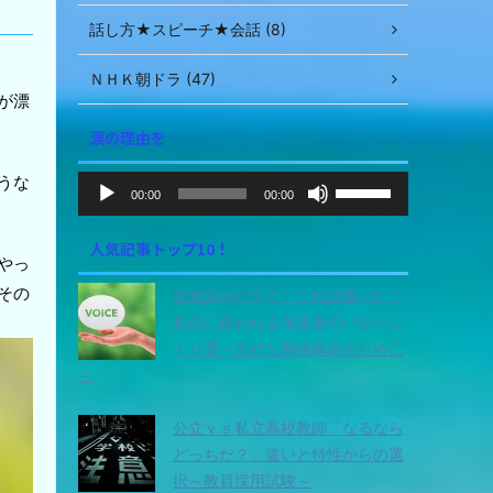
話し方★スピーチ★会話 (8)
ＮＨＫ朝ドラ (47)
が漂
涙の理由を
音
うな
ボ
00:00
00:00
声
リ
ュ
プ
人気記事トップ10！
ー
レ
やっ
ム
ー
その
元教師がバラす、これは困った！
調
ヤ
節
担任に嫌われる保護者のパターン
ー
に
１０選～良好な関係構築のために
は
～
上
下
公立ｖｓ私立高校教師「なるなら
矢
どっちだ？」違いと特性からの選
印
択～教員採用試験～
キ