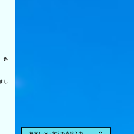
、過
まし