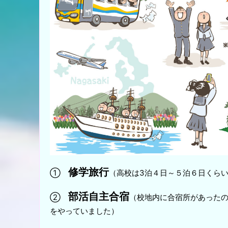
修学旅行
①
（高校は3泊４日～５泊６日くら
部活自主合宿
②
（校地内に合宿所があったの
をやっていました）