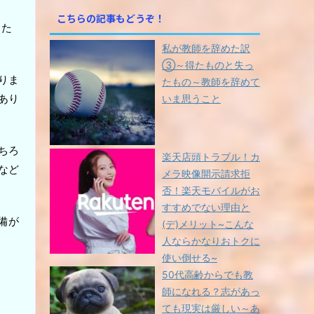
ュ
プ
こちらの記事もどうぞ！
ー
レ
った
ム
ー
私が教師を辞めた訳
調
ヤ
節
③～得たものと失っ
ー
に
りま
たもの～教師を辞めて
は
あり
いま思うこと
上
下
矢
ちろ
印
楽天店頭トラブル！カ
キ
など
メラ映像開示請求拒
ー
否！楽天モバイルがお
を
すすめでない理由と
使
備が
(デ)メリット~こんな
っ
て
人ならかなりおトクに
く
使い倒せる~
だ
50代高齢からでも教
さ
師になれる？志があっ
い。
ても現実は厳しい～あ