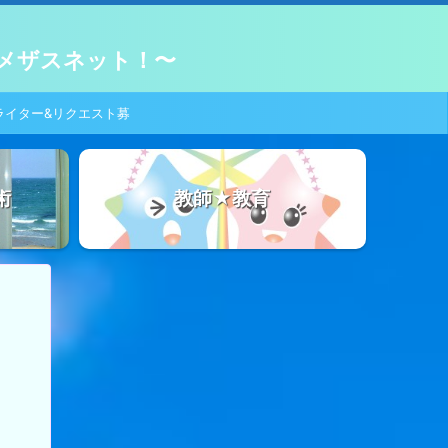
メザスネット！〜
ライター&リクエスト募
集！
術
教師★教育