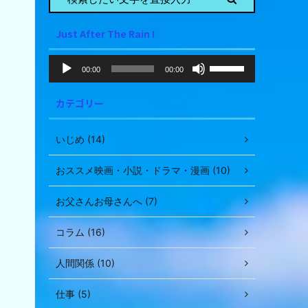
Just After The Rain !
音
ボ
00:00
00:00
声
リ
ュ
プ
カテゴリー
ー
レ
ム
ー
調
ヤ
いじめ (14)
節
ー
に
おススメ映画・小説・ドラマ・漫画 (10)
は
上
お父さんお母さんへ (7)
下
矢
コラム (16)
印
キ
人間関係 (10)
ー
を
使
仕事 (5)
っ