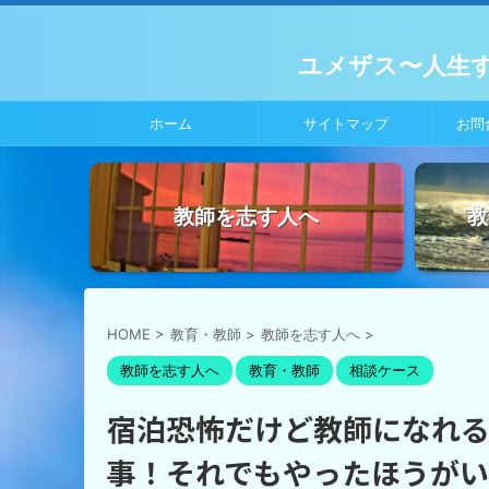
ユメザス〜人生
ホーム
サイトマップ
お問
教師を志す人へ
教
HOME
>
教育・教師
>
教師を志す人へ
>
教師を志す人へ
教育・教師
相談ケース
宿泊恐怖だけど教師になれ
事！それでもやったほうが