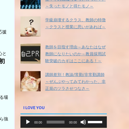
～失ったモノと得たモノ～
学級崩壊するクラス、教師の特徴
～クラスと授業に思いがあれば～
応援
教師を目指す理由～あなたはなぜ
心と
教師になりたいのか～教員採用試
初
験突破のカギはここにある！～
講師差別！教諭/常勤/非常勤講師
～ぜんぶやってみてわかった、非
正規のツラさせつなさ～
る場
I LOVE YOU
音
ら強
ボ
00:00
00:00
声
リ