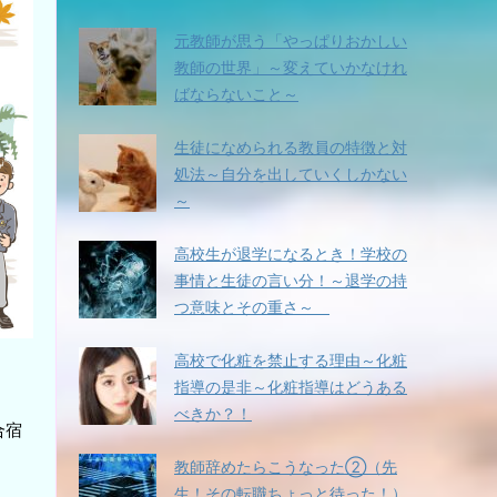
ー
を
元教師が思う「やっぱりおかしい
使
教師の世界」～変えていかなけれ
っ
ばならないこと～
て
く
生徒になめられる教員の特徴と対
だ
処法～自分を出していくしかない
さ
い。
～
高校生が退学になるとき！学校の
事情と生徒の言い分！～退学の持
つ意味とその重さ～
高校で化粧を禁止する理由～化粧
指導の是非～化粧指導はどうある
べきか？！
合宿
教師辞めたらこうなった②（先
生！その転職ちょっと待った！）