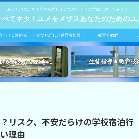
あしたはないさ！今やらずしていつやる！？まずは、やってみよう！
すべてネタ！ユメをメザスあなたのためのユ
合わせ＆連絡先
かなり詳しい運営者情報
教育と教師
師を辞めたいときに
生徒指導★教育技
る？リスク、不安だらけの学校宿泊行
いい理由