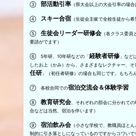
部活動引率
③
（県大会以上の大会引率の場合
スキー合宿
④
（生徒会主催で全校生徒から希
生徒会リーダー研修会
⑤
（各クラス委員
要請がでます）
経験者研修
⑥ 5年研、10年研などの「
」など
したお上（かみ）から、さまざまなレクチャー、そ
任研
」（初任者研修）の場合も同じです。もちろ
宿泊交流会＆体験学習
⑦ 各校合同での
教育研究会
⑧
、それぞれの部会に分かれての
合などは当然、宿泊を伴います）
宿泊飲み会
⑨
（小さな学校で、教職員ほとん
制的に引き落としになっているのですからコワいで