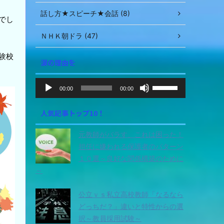
話し方★スピーチ★会話 (8)
でし
ＮＨＫ朝ドラ (47)
験校
涙の理由を
音
ボ
00:00
00:00
声
リ
ュ
プ
人気記事トップ10！
ー
レ
ム
ー
元教師がバラす、これは困った！
調
ヤ
節
担任に嫌われる保護者のパターン
ー
に
１０選～良好な関係構築のために
は
～
上
下
公立ｖｓ私立高校教師「なるなら
矢
どっちだ？」違いと特性からの選
印
択～教員採用試験～
キ