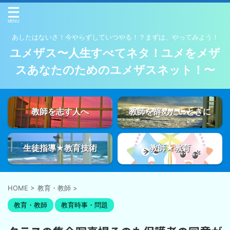
あしたはないさ！今やらずしていつやる！？まずは、やってみよう！
ユメザス〜人生すべてネタ！ユメをメザ
スあなたのためのユメザスネット！〜
教師を志す人へ
教師を辞めたいときに
生徒指導★教育技術
教師★教育
HOME
>
教育・教師
>
教育・教師
教育時事・問題