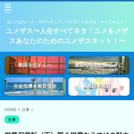
あしたはないさ！今やらずしていつやる！？まずは、やってみよう！
ユメザス〜人生すべてネタ！ユメをメザ
スあなたのためのユメザスネット！〜
教師を志す人へ
教師を辞めたいときに
生徒指導★教育技術
教師★教育
HOME
>
仕事
>
仕事