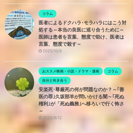
コラム
医者によるドクハラ･モラハラにはこう対
処する～本当の良医に巡り合うために～
医師は患者を言葉、態度で助け、医者は
言葉、態度で殺す～
2025/10/9
おススメ映画・小説・ドラマ・漫画
コラム
自分と向き合う
安楽死･尊厳死の何が問題なのか？～｢善
医の罪｣久坂部羊が問いかける闇～｢死ぬ
権利｣が「死ぬ義務｣へ移ろいで行く怖さ
～
2025/8/12