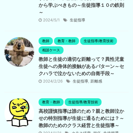
から学ぶべきもの～生徒指導１０の鉄則
～
2024/5/1
生徒指導
教師
教育・教師
生徒指導/教育技術
相談ケース
教師と生徒の適切な距離って？異性児童
生徒への身体的接触があるパターン～セ
クハラで泣かないための自衛手段～
2024/2/26
生徒指導
,
距離感
教育・教師
生徒指導/教育技術
高校謹慎指導は誰のため？親と教師泣か
せの特別指導が生徒に通るためには？～
教師のためのクラス経営と生徒指導～