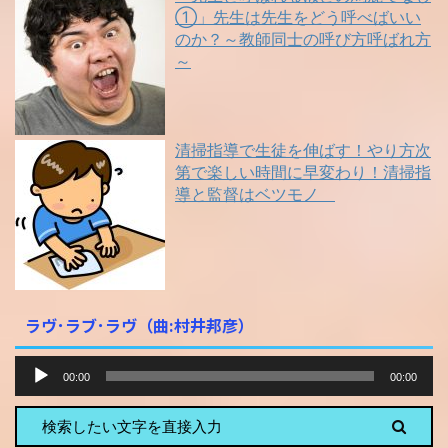
①」先生は先生をどう呼べばいい
のか？～教師同士の呼び方呼ばれ方
～
清掃指導で生徒を伸ばす！やり方次
第で楽しい時間に早変わり！清掃指
導と監督はベツモノ
ラヴ･ラブ･ラヴ（曲:村井邦彦）
音
00:00
00:00
声
プ
レ