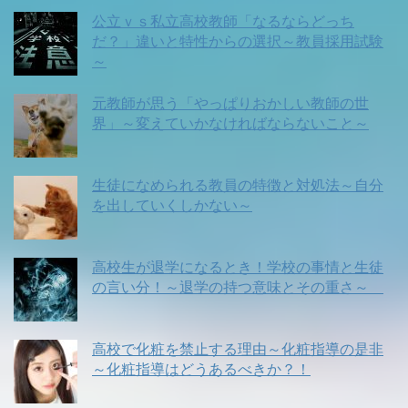
公立ｖｓ私立高校教師「なるならどっち
だ？」違いと特性からの選択～教員採用試験
～
元教師が思う「やっぱりおかしい教師の世
界」～変えていかなければならないこと～
生徒になめられる教員の特徴と対処法～自分
を出していくしかない～
高校生が退学になるとき！学校の事情と生徒
の言い分！～退学の持つ意味とその重さ～
高校で化粧を禁止する理由～化粧指導の是非
～化粧指導はどうあるべきか？！