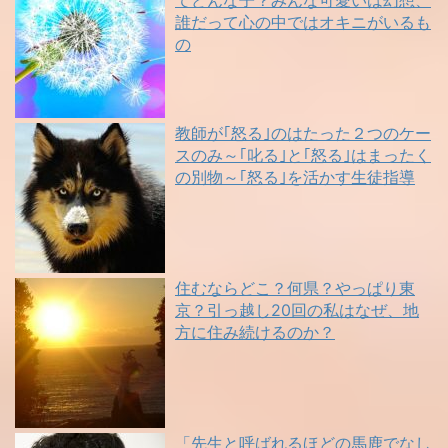
てどんな子？みんな可愛いは幻想、
誰だって心の中ではオキニがいるも
の
教師が｢怒る｣のはたった２つのケー
スのみ～｢叱る｣と｢怒る｣はまったく
の別物～｢怒る｣を活かす生徒指導
住むならどこ？何県？やっぱり東
京？引っ越し20回の私はなぜ、地
方に住み続けるのか？
「先生と呼ばれるほどの馬鹿でなし