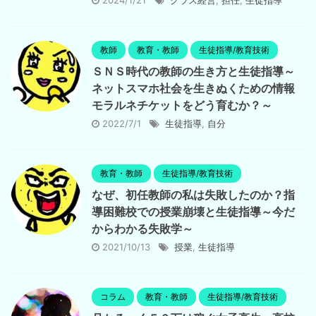
2024/1/21
クラス経営
,
担任
,
生徒指導
教師
教育・教師
生徒指導/教育技術
ＳＮＳ時代の教師の生き方と生徒指導～
ネットスマホ社会を生きぬくための情報
モラルネチケットをどう育むか？～
2022/7/1
生徒指導
,
自分
教育・教師
生徒指導/教育技術
なぜ、初任教師の私は失敗したのか？指
導困難校での授業崩壊と生徒指導～今だ
からわかる失敗学～
2021/10/13
授業
,
生徒指導
コラム
教育・教師
生徒指導/教育技術