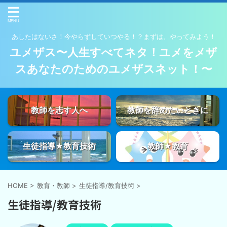
あしたはないさ！今やらずしていつやる！？まずは、やってみよう！
ユメザス〜人生すべてネタ！ユメをメザ
スあなたのためのユメザスネット！〜
教師を志す人へ
教師を辞めたいときに
生徒指導★教育技術
教師★教育
HOME
>
教育・教師
>
生徒指導/教育技術
>
生徒指導/教育技術