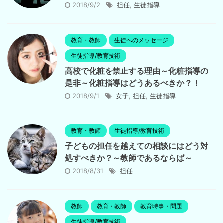
2018/9/2
担任
,
生徒指導
教育・教師
生徒へのメッセージ
生徒指導/教育技術
高校で化粧を禁止する理由～化粧指導の
是非～化粧指導はどうあるべきか？！
2018/9/1
女子
,
担任
,
生徒指導
教育・教師
生徒指導/教育技術
子どもの担任を越えての相談にはどう対
処すべきか？～教師であるならば～
2018/8/31
担任
教師
教育・教師
教育時事・問題
生徒指導/教育技術