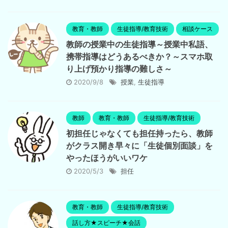
教育・教師
生徒指導/教育技術
相談ケース
教師の授業中の生徒指導～授業中私語、
携帯指導はどうあるべきか？～スマホ取
り上げ預かり指導の難しさ～
2020/9/8
授業
,
生徒指導
教師
教育・教師
生徒指導/教育技術
初担任じゃなくても担任持ったら、教師
がクラス開き早々に「生徒個別面談」を
やったほうがいいワケ
2020/5/3
担任
教育・教師
生徒指導/教育技術
話し方★スピーチ★会話