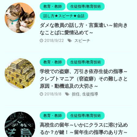
教育・教師
生徒指導/教育技術
話し方★スピーチ★会話
ダメな教員の話し方・言葉遣い～前向き
なことばに愛情込めて～
2018/9/22
スピーチ
教育・教師
生徒指導/教育技術
学校での盗癖、万引き依存生徒の指導～
クレプトマニア（窃盗癖）その難しさと
原因・動機追及の大切さ～
2018/9/8
担任
,
生徒指導
教育・教師
生徒指導/教育技術
高校生の留年～いかにクラスに溶け込め
るか？が鍵！～留年生の指導のあり方～