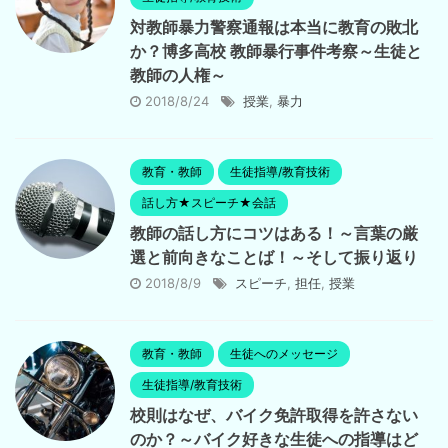
対教師暴力警察通報は本当に教育の敗北
か？博多高校 教師暴行事件考察～生徒と
教師の人権～
2018/8/24
授業
,
暴力
教育・教師
生徒指導/教育技術
話し方★スピーチ★会話
教師の話し方にコツはある！～言葉の厳
選と前向きなことば！～そして振り返り
2018/8/9
スピーチ
,
担任
,
授業
教育・教師
生徒へのメッセージ
生徒指導/教育技術
校則はなぜ、バイク免許取得を許さない
のか？～バイク好きな生徒への指導はど