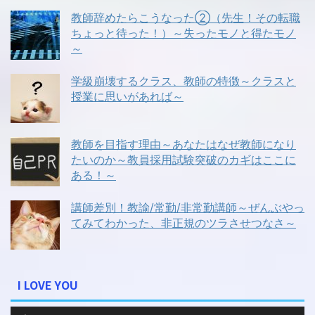
教師辞めたらこうなった②（先生！その転職
ちょっと待った！）～失ったモノと得たモノ
～
学級崩壊するクラス、教師の特徴～クラスと
授業に思いがあれば～
教師を目指す理由～あなたはなぜ教師になり
たいのか～教員採用試験突破のカギはここに
ある！～
講師差別！教諭/常勤/非常勤講師～ぜんぶやっ
てみてわかった、非正規のツラさせつなさ～
I LOVE YOU
音