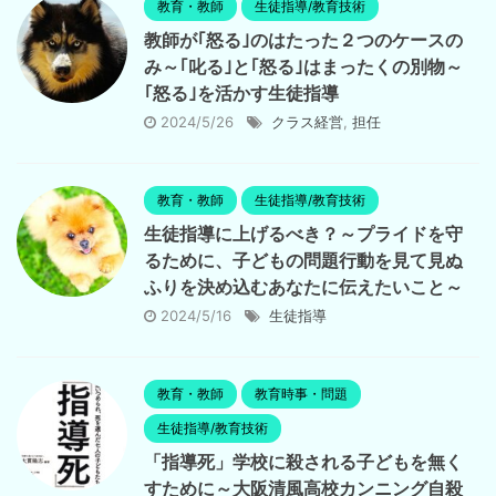
教育・教師
生徒指導/教育技術
教師が｢怒る｣のはたった２つのケースの
み～｢叱る｣と｢怒る｣はまったくの別物～
｢怒る｣を活かす生徒指導
2024/5/26
クラス経営
,
担任
教育・教師
生徒指導/教育技術
生徒指導に上げるべき？～プライドを守
るために、子どもの問題行動を見て見ぬ
ふりを決め込むあなたに伝えたいこと～
2024/5/16
生徒指導
教育・教師
教育時事・問題
生徒指導/教育技術
「指導死」学校に殺される子どもを無く
すために～大阪清風高校カンニング自殺