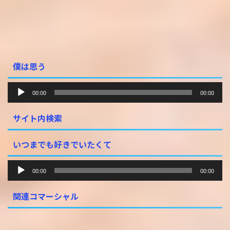
僕は思う
音
00:00
00:00
声
プ
サイト内検索
レ
ー
ヤ
いつまでも好きでいたくて
ー
音
00:00
00:00
声
プ
関連コマーシャル
レ
ー
ヤ